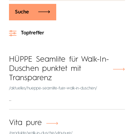
Suche
Toptreffer
HÜPPE Seamlite für Walk-In-
Duschen punktet mit
Transparenz
/aktuelles/hueppe-seamlite-fuer-walk-in-duschen/
…
Vita pure
/produkte/walk-in-dusche/vita-pure/