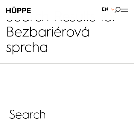
EN
Search Results for:
Bezbariérová
sprcha
Search