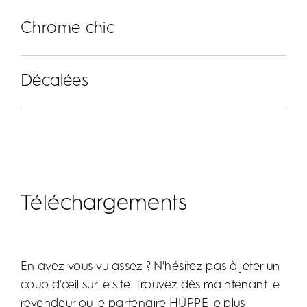
Chrome chic
Décalées
Téléchargements
Des accessoires accrocheurs
Des accessoires qui attirent l’attention ? Le coloris
En avez-vous vu assez ? N'hésitez pas à jeter un
chrome du profilé souligne les lignes épurées du
coup d'œil sur le site. Trouvez dès maintenant le
Des touches de couleur pour la salle
design de la Duplo pure. À compléter avec la barre
revendeur ou le partenaire HÜPPE le plus