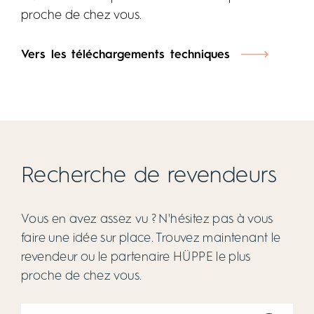
de bain
porte-serviettes intégrée et le porte-savon
proche de chez vous.
disponible en option. Pour un résultat
Duplo célèbre la différence. Grâce à ses deux vitres
particulièrement élégant, associez la Duplo au
encastrées en décalage, vous apporterez une
Vers les téléchargements techniques
receveur de douche EasyStep.
touche d’originalité à votre salle de bain. Si vous le
souhaitez, vous pouvez également distinguer
visuellement les vitres les unes des autres avec
différentes variantes de notre verre de sécurité de
8 mm.
Recherche de revendeurs
Vous en avez assez vu ? N'hésitez pas à vous
faire une idée sur place. Trouvez maintenant le
revendeur ou le partenaire HÜPPE le plus
proche de chez vous.