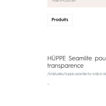
Produits
HÜPPE Seamlite pour
transparence
/fr/aktuelles/huppe-seamlite-fur-walk-in-
…