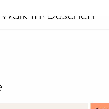
:
Walk-In+Duschen
e