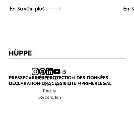
En savoir plus
En s
PRESSE
CARRIÈRE
PROTECTION DES DONNÉES
© 2026 HÜPPE
DÉCLARATION D’ACCESSIBILITÉ
IMPRIMER
LÉGAL
GmbH - alle
Rechte
vorbehalten