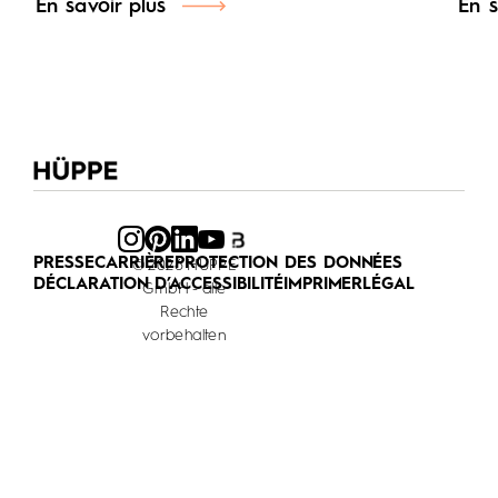
En savoir plus
En s
PRESSE
CARRIÈRE
PROTECTION DES DONNÉES
© 2026 HÜPPE
DÉCLARATION D’ACCESSIBILITÉ
IMPRIMER
LÉGAL
GmbH - alle
Rechte
vorbehalten