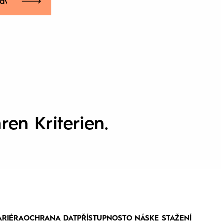
ávání
ren Kriterien.
ARIÉRA
OCHRANA DAT
PŘÍSTUPNOST
O NÁS
KE STAŽENÍ