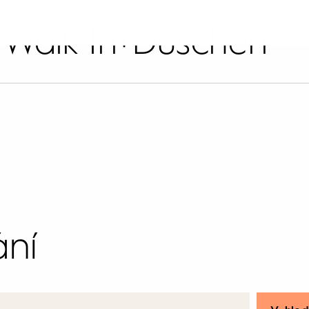
:
Walk-In+Duschen
ní