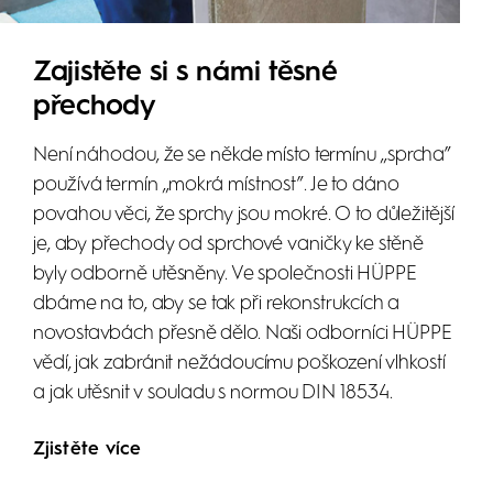
Zajistěte si s námi těsné
přechody
Není náhodou, že se někde místo termínu ,,sprcha”
používá termín ,,mokrá místnost”. Je to dáno
povahou věci, že sprchy jsou mokré. O to důležitější
je, aby přechody od sprchové vaničky ke stěně
byly odborně utěsněny. Ve společnosti HÜPPE
dbáme na to, aby se tak při rekonstrukcích a
novostavbách přesně dělo. Naši odborníci HÜPPE
vědí, jak zabránit nežádoucímu poškození vlhkostí
a jak utěsnit v souladu s normou DIN 18534.
Zjistěte více