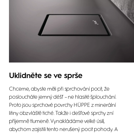
Uklidněte se ve sprše
Chceme, abyste měli při sprchování pocit, že
posloucháte jemný déšť – ne hlasité šplouchání.
Proto jsou sprchové povrchy HÜPPE z minerální
litiny obzvláště tiché. Takže i dešťové sprchy zní
příjemně tlumeně. Vynakládáme velké úsilí,
abychom zajistili tento nerušený pocit pohody. A