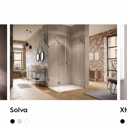
Solva
Xt