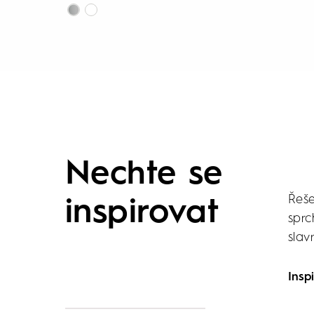
Nechte se
Řeše
inspirovat
sprc
slav
Insp