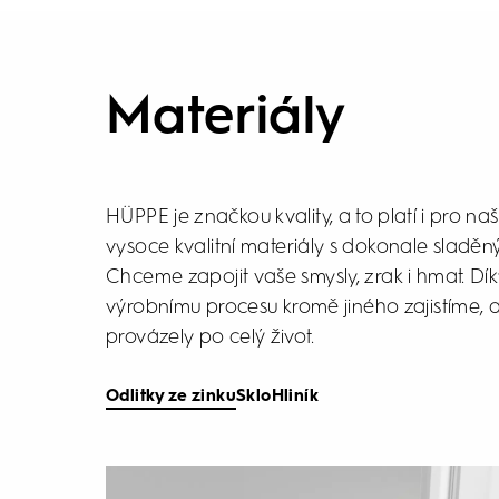
Materiály
HÜPPE je značkou kvality, a to platí i pro n
vysoce kvalitní materiály s dokonale sladě
Chceme zapojit vaše smysly, zrak i hmat. Dí
výrobnímu procesu kromě jiného zajistíme, 
provázely po celý život.
Odlitky ze zinku
Sklo
Hliník