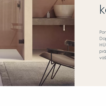
k
Pon
Dop
HÜP
prá
vaš