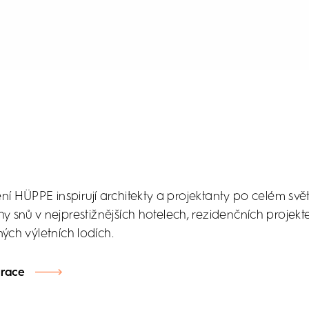
ní HÜPPE inspirují architekty a projektanty po celém svě
hy snů v nejprestižnějších hotelech, rezidenčních projek
ných výletních lodích.
irace