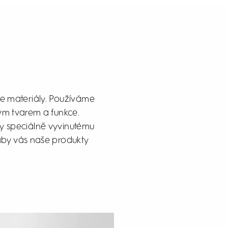
aše materiály. Používáme
ným tvarem a funkce.
ky speciálně vyvinutému
aby vás naše produkty