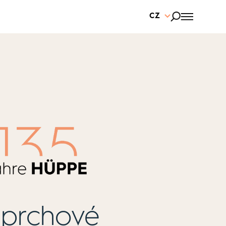
CZ
Sprchové