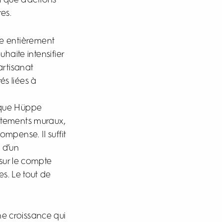
 que d’actions
es.
e entièrement
aite intensifier
artisanat
és liées à
rque Hüppe
êtements muraux,
ompense. Il suffit
 d’un
sur le compte
s. Le tout de
ine croissance qui