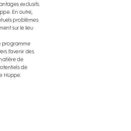
ntages exclusifs.
ppe. En outre,
ntuels problèmes
nt sur le lieu
tre programme
rs l’avenir des
 matière de
potentiels de
 de Hüppe.