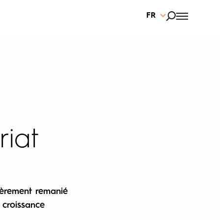
FR
iat
èrement remanié
 croissance