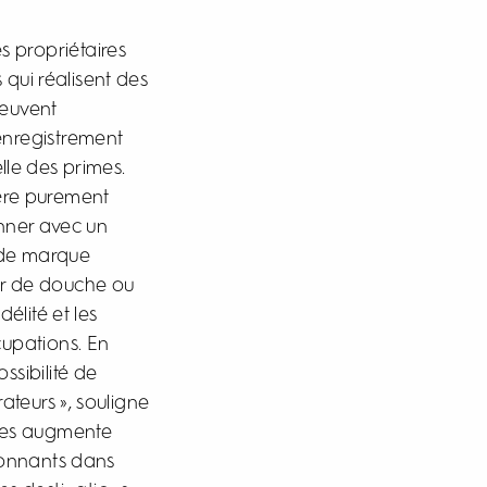
 propriétaires
 qui réalisent des
peuvent
’enregistrement
elle des primes.
ière purement
anner avec un
 de marque
r de douche ou
élité et les
cupations. En
ssibilité de
teurs », souligne
rimes augmente
ionnants dans