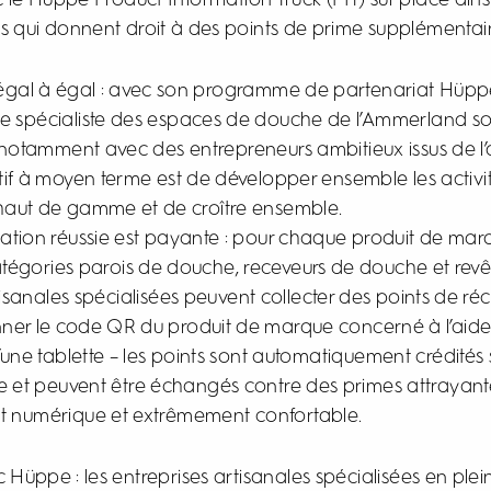
e Hüppe Product Information Truck (PIT) sur place ainsi
es qui donnent droit à des points de prime supplémentair
’égal à égal : avec son programme de partenariat Hüpp
re spécialiste des espaces de douche de l’Ammerland souh
 notamment avec des entrepreneurs ambitieux issus de l’
ctif à moyen terme est de développer ensemble les activit
haut de gamme et de croître ensemble.
ation réussie est payante : pour chaque produit de ma
tégories parois de douche, receveurs de douche et rev
tisanales spécialisées peuvent collecter des points de réc
ner le code QR du produit de marque concerné à l’aide
ne tablette – les points sont automatiquement crédités 
se et peuvent être échangés contre des primes attrayante
 numérique et extrêmement confortable.
c Hüppe : les entreprises artisanales spécialisées en ple