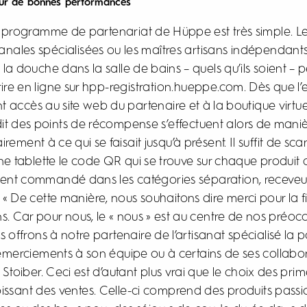
ur de bonnes performances
programme de partenariat de Hüppe est très simple. Les
sanales spécialisées ou les maîtres artisans indépendants
la douche dans la salle de bains – quels qu’ils soient – 
ire en ligne sur
hpp-registration.hueppe.com
. Dès que l
ont accès au site web du partenaire et à la boutique virtu
rédit des points de récompense s’effectuent alors de man
rement à ce qui se faisait jusqu’à présent. Il suffit de sc
e tablette le code QR qui se trouve sur chaque produit
nt commandé dans les catégories séparation, receveu
« De cette manière, nous souhaitons dire merci pour la fid
s. Car pour nous, le « nous » est au centre de nos préoc
ffrons à notre partenaire de l’artisanat spécialisé la po
emerciements à son équipe ou à certains de ses collabora
 Stoiber. Ceci est d’autant plus vrai que le choix des p
oissant des ventes. Celle-ci comprend des produits pass