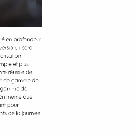
ié en profondeur
rsion, il sera
érisation
mple et plus
nte réussie de
aut de gamme de
de gamme de
e éminente que
ant pour
nts de la journée