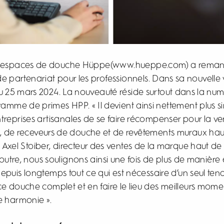
es espaces de douche Hüppe
(www.hueppe.com)
a reman
partenariat pour les professionnels. Dans sa nouvelle ve
du 25 mars 2024. La nouveauté réside surtout dans la num
amme de primes HPP. « Il devient ainsi nettement plus si
treprises artisanales de se faire récompenser pour la ve
, de receveurs de douche et de revêtements muraux h
 Axel Stoiber, directeur des ventes de la marque haut 
utre, nous soulignons ainsi une fois de plus de manièr
uis longtemps tout ce qui est nécessaire d’un seul ten
 douche complet et en faire le lieu des meilleurs mome
te harmonie ».