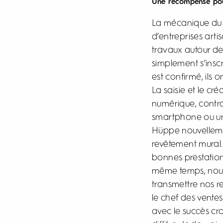
Une récompense po
La mécanique du 
d’entreprises arti
travaux autour de 
simplement s’inscr
est confirmé, ils 
La saisie et le c
numérique, contrai
smartphone ou un
Hüppe nouvelleme
revêtement mural. 
bonnes prestation
même temps, nous o
transmettre nos r
le chef des ventes
avec le succès cr