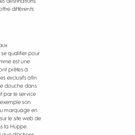
es destinations
ffre différents
 aux
 se qualifier pour
amme est une
ont prêtes à
s exclusifs afin
s de douche dans
t par le service
r exemple son
, du marquage en
sur le site web de
ns la Hüppe