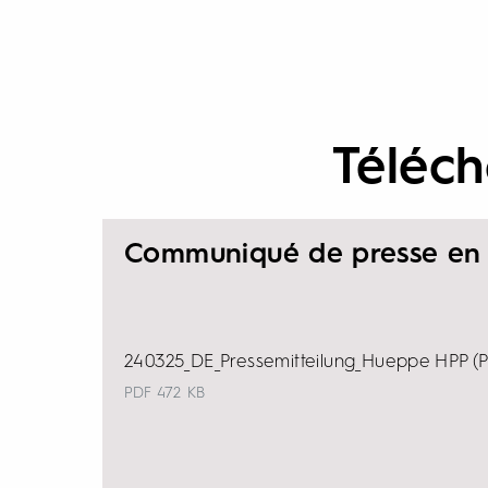
Téléc
Communiqué de presse en
240325_DE_Pressemitteilung_Hueppe HPP (
PDF
472 KB