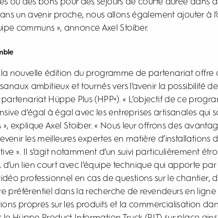
es ou des bons pour des séjours de courte durée dans d
ans un avenir proche, nous allons également ajouter à l’o
ipe communs », annonce Axel Stoiber.
mble
 la nouvelle édition du programme de partenariat offre
sanaux ambitieux et tournés vers l’avenir la possibilité de
artenariat Hüppe Plus (HPP+). « L’objectif de ce progr
nsive d’égal à égal avec les entreprises artisanales qui s
», explique Axel Stoiber. « Nous leur offrons des avantage
devenir les meilleures expertes en matière d’installation
ive ». Il s’agit notamment d’un suivi particulièrement étroi
 d’un lien court avec l’équipe technique qui apporte pa
vidéo professionnel en cas de questions sur le chantier
e préférentiel dans la recherche de revendeurs en ligne 
ons propres sur les produits et la commercialisation da