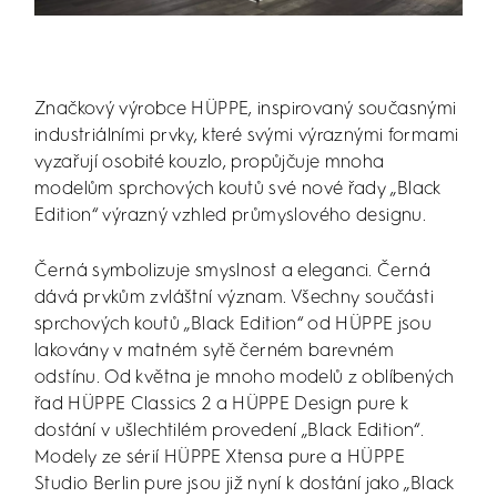
Značkový výrobce HÜPPE, inspirovaný současnými
industriálními prvky, které svými výraznými formami
vyzařují osobité kouzlo, propůjčuje mnoha
modelům sprchových koutů své nové řady „Black
Edition“ výrazný vzhled průmyslového designu.
Černá symbolizuje smyslnost a eleganci. Černá
dává prvkům zvláštní význam. Všechny součásti
sprchových koutů „Black Edition“ od HÜPPE jsou
lakovány v matném sytě černém barevném
odstínu. Od května je mnoho modelů z oblíbených
řad HÜPPE Classics 2 a HÜPPE Design pure k
dostání v ušlechtilém provedení „Black Edition“.
Modely ze sérií HÜPPE Xtensa pure a HÜPPE
Studio Berlin pure jsou již nyní k dostání jako „Black