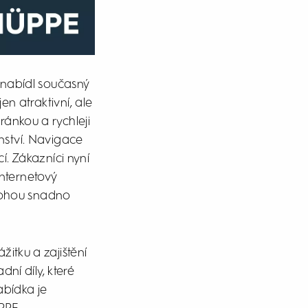
 nabídl současný
n atraktivní, ale
ánkou a rychleji
enství. Navigace
. Zákazníci nyní
internetový
mohou snadno
itku a zajištění
ní díly, které
Nabídka je