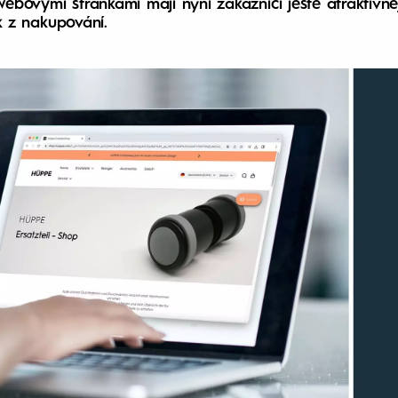
bovými stránkami mají nyní zákazníci ještě atraktivněj
ek z nakupování.