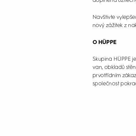
doplněna užitečn
Navštivte vylepš
nový zážitek z nak
O HÜPPE
Skupina HÜPPE je
van, obkladů stěn
prvotřídním záka
společnost pokrač