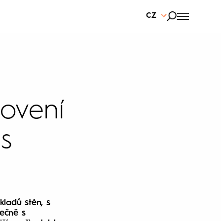
CZ
ovení
s
ladů stěn, s
ečně s