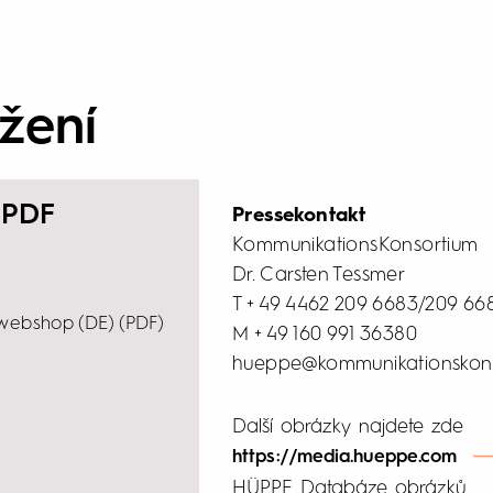
žení
 PDF
Pressekontakt
KommunikationsKonsortium
Dr. Carsten Tessmer
T + 49 4462 209 6683/209 66
 webshop (DE) (PDF)
M + 49 160 991 36380
hueppe@kommunikationskon
Další obrázky najdete zde
https://media.hueppe.com
HÜPPE Databáze obrázků