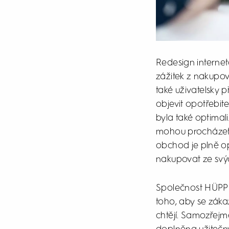
Redesign interne
zážitek z nakupov
také uživatelsky 
objevit opotřebite
byla také optimal
mohou procházet r
obchod je plně o
nakupovat ze svých
Společnost HÜPPE 
toho, aby se zákaz
chtějí. Samozřejmě