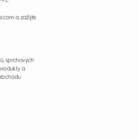
PPE.
.com a zažijte
ů, sprchových
 produkty a
 obchodu