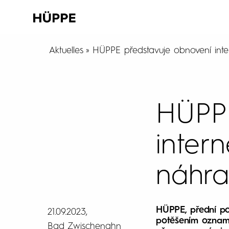
Aktuelles
HÜPPE představuje obnovení inte
HÜPPE
inter
náhra
HÜPPE, přední po
21.09.2023
potěšením oznamu
Bad Zwischenahn