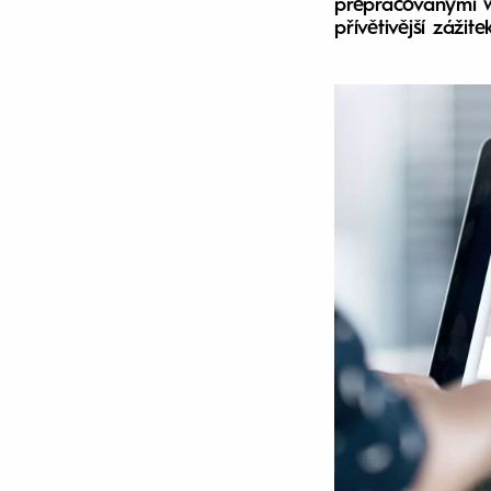
přepracovanými we
přívětivější zážit