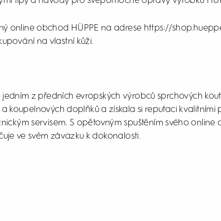
ými tipy a návody pro svépomocné opravy výrobků HÜ
ený online obchod HÜPPE na adrese https://shop.hueppe
upování na vlastní kůži.
 jedním z předních evropských výrobců sprchových kout
 a koupelnových doplňků a získala si reputaci kvalitními
znickým servisem. S opětovným spuštěním svého online
uje ve svém závazku k dokonalosti.