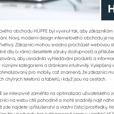
tového obchodu HÜPPE byl vyvinut tak, aby zákazníkům
ání. Nový, moderní design internetového obchodu je neje
přívětivý. Zákazníci mohou snadno procházet webovou str
lné díly (v rámci desetileté záruky dostupnosti) a přísluš
izována, aby usnadnila vyhledávání produktů a informací
ůznými kategoriemi a stránkami intuitivněji. Vylepšený 
ptimalizovaný pro mobily, což znamená, že zákazníci 
 chytrých telefonů a tabletů, i když jsou na cestách.
se intenzivně zaměřila na optimalizaci uživatelského záž
níci na webu cítili pohodlně a mohli snadněji najít náhrad
 zde najdete i příslušenství a vlastní čisticí prostředky. 