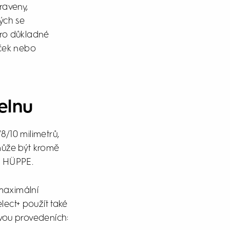
raveny,
ých se
Pro důkladné
aček nebo
elnu
8/10 milimetrů,
 může být kromě
ty HÜPPE.
 maximální
lect+ použít také
 dvou provedeních: