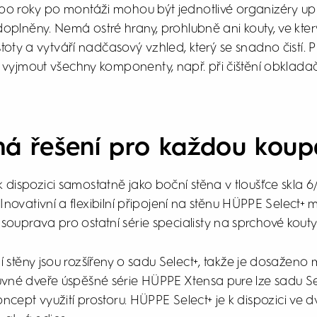
bo roky po montáži mohou být jednotlivé organizéry up
lněny. Nemá ostré hrany, prohlubně ani kouty, ve kter
toty a vytváří nadčasový vzhled, který se snadno čistí. 
o vyjmout všechny komponenty, např. při čištění obklad
ná řešení pro každou koup
 dispozici samostatně jako boční stěna v tloušťce skla 6/
. Inovativní a flexibilní připojení na stěnu HÜPPE Select+
 souprava pro ostatní série specialisty na sprchové kou
stěny jsou rozšířeny o sadu Select+, takže je dosaženo
osuvné dveře úspěšné série HÜPPE Xtensa pure lze sadu Se
koncept využití prostoru. HÜPPE Select+ je k dispozici ve