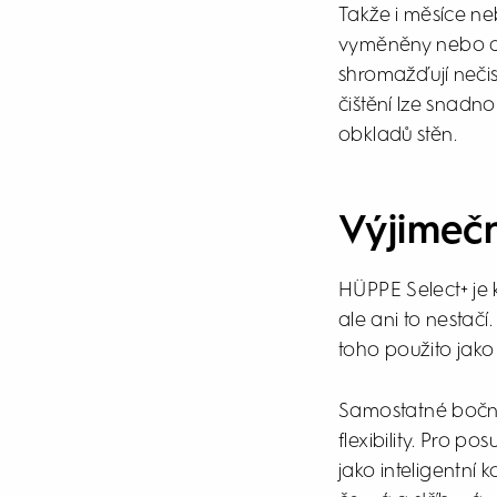
Takže i měsíce ne
vyměněny nebo dop
shromažďují nečis
čištění lze snadn
obkladů stěn.
Výjimeč
HÜPPE Select+ je k
ale ani to nestačí
toho použito jako
Samostatné boční 
flexibility. Pro p
jako inteligentní 