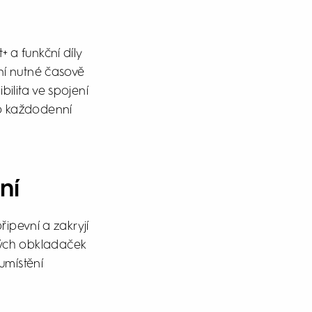
 a funkční díly
ní nutné časově
bilita ve spojení
ro každodenní
ní
řipevní a zakryjí
vých obkladaček
umístění