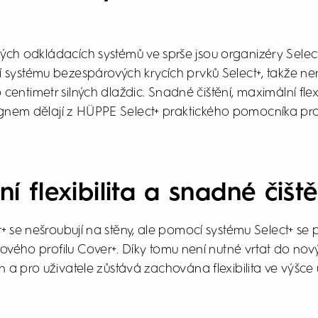
ých odkládacích systémů ve sprše jsou organizéry Select+
systému bezespárových krycích prvků Select+, takže ne
centimetr silných dlaždic. Snadné čištění, maximální flexi
signem dělají z HÜPPE Select+ praktického pomocníka p
í flexibilita a snadné čiště
 se nešroubují na stěny, ale pomocí systému Select+ se p
vého profilu Cover+. Díky tomu není nutné vrtat do no
 a pro uživatele zůstává zachována flexibilita ve výšce 