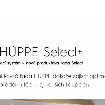
HÜPPE Select+
dací systém – nová produktová řada Select+
tovoá řada HÜPPE dokáže zajistit optimál
pořádání i těch nejmenších koupelen.