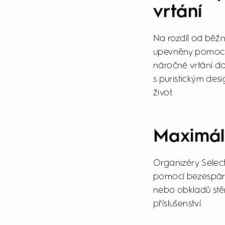
vrtání
Na rozdíl od běžn
upevněny pomocí 
náročné vrtání do 
s puristickým de
život.
Maximáln
Organizéry Select+
pomocí bezespáro
nebo obkladů stěn
příslušenství.