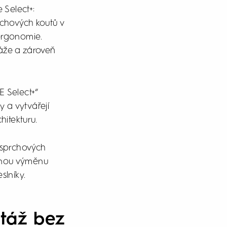
Select+:
rchových koutů v
 ergonomie.
táže a zároveň
 Select+“
 a vytvářejí
itekturu.
 sprchových
adnou výměnu
slníky.
táž bez