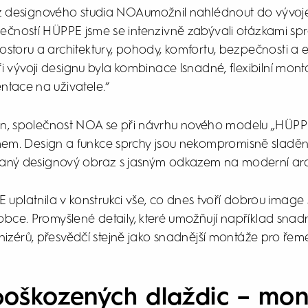
 designového studia NOAumožnil nahlédnout do vývoje 
ečností HÜPPE jsme se intenzivně zabývali otázkami sp
prostoru a architektury, pohody, komfortu, bezpečnosti a
ři vývoji designu byla kombinace lsnadné, flexibilní mon
tace na uživatele.“
gn, společnost NOA se při návrhu nového modelu „HÜPPE
mem. Design a funkce sprchy jsou nekompromisně sladěny
aný designový obraz s jasným odkazem na moderní arch
uplatnila v konstrukci vše, co dnes tvoří dobrou image
obce. Promyšlené detaily, které umožňují například sn
nizérů, přesvědčí stejně jako snadnější montáže pro řeme
poškozených dlaždic – mon