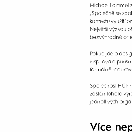
Michael Lammel z
„Společně se spol
kontextu využití 
Největší výzvou p
bezvýhradné orien
Pokud jde o desi
inspirovala puris
formálně redukov
Společnost HÜPPE 
zástěn tohoto výr
jednotlivých orga
Více ne