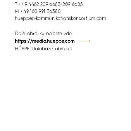
T + 49 4462 209 6683/209 6685
M + 49 160 991 36380
hueppe@kommunikationskonsortium.com
Další obrázky najdete zde
https://media.hueppe.com
HÜPPE Databáze obrázků