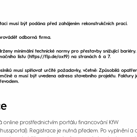
aci musí být podána před zahájením rekonstrukčních prací.
provádět odborná firma.
rženy minimální technické normy pro přestavby snižující bariéry.
mačního listu (https://t1p.de/oxf9) na stranách 6 a 7.
slníků musí splňovat určité požadavky, včetně: Způsobilá opatře
mčině a musí být uvedena adresa stavebního projektu. Faktury j
řevodem.
ce
 online prostřednictvím portálu financování KfW
ussportal). Registrace je nutná předem. Po vyplnění a 