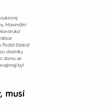
 soukromý
ny. Maximální
ekonstrukcí
stalace
ů. Podat žádost
ou vlastníky
ho domu ve
onajímají byt
, musí