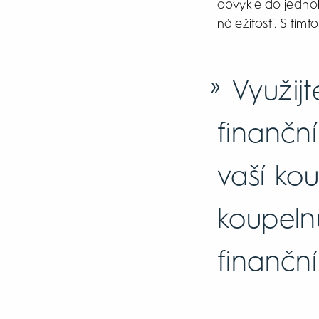
obvykle do jednoh
náležitosti. S tí
Využijt
finančn
vaší kou
koupeln
finančn