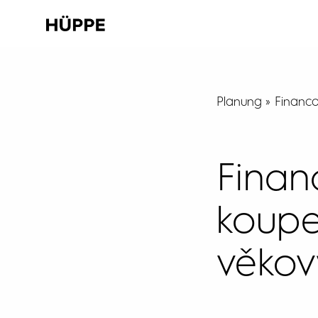
Planung
Financo
Finan
koupe
věkov