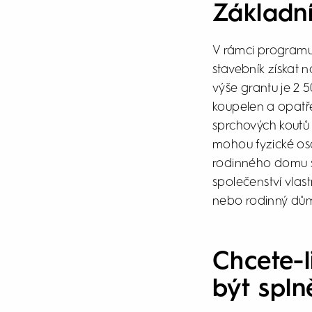
Základní
V rámci programu
stavebník získat 
výše grantu je 2 5
koupelen a opatřen
sprchových koutů
mohou fyzické oso
rodinného domu 
společenství vlast
nebo rodinný dů
Chcete-l
být spln