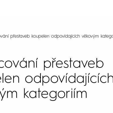
vání přestaveb koupelen odpovídajících věkovým katego
cování přestaveb
len odpovídajícíc
ým kategoriím