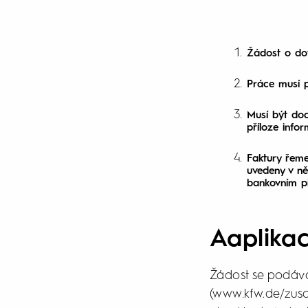
Žádost o dot
Práce musí 
Musí být dod
příloze infor
Faktury řeme
uvedeny v ně
bankovním p
Aaplika
Žádost se podává
(www.kfw.de/zusch