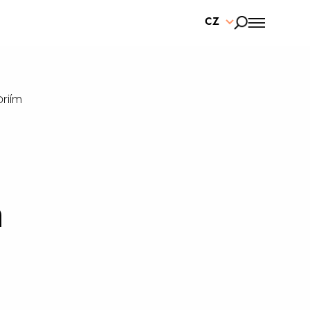
CZ
riím
h