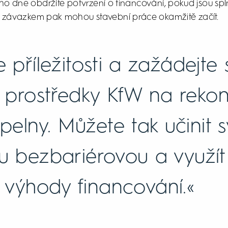
o dne obdržíte potvrzení o financování, pokud jsou sp
mto závazkem pak mohou stavební práce okamžitě začít.
e příležitosti a zažádejte 
í prostředky KfW na rekon
pelny. Můžete tak učinit 
u bezbariérovou a využít
í výhody financování.