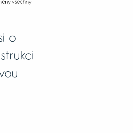
lněny všechny
si o
strukci
svou