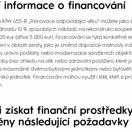
 informace o financování
 KfW 455-B „Renovace odpovídající věku“ můžete jako
náhradu 10 % způsobilých nákladů na rekonstrukci koupel
00 eur (dříve 5 000 eur). Financování se týká konkrétně r
í v oblasti sanity, jako je změna dispozice místnosti, in
 v úrovni podlahy nebo modernizace sanitárních objekt
by bez ohledu na věk nebo zdravotní postižení, které js
s maximálně dvěma bytovými jednotkami nebo bytové
níků jednotek. Financování mohou využít i lidé, kteří si pr
m.
i získat finanční prostředky
ěny následující požadavky