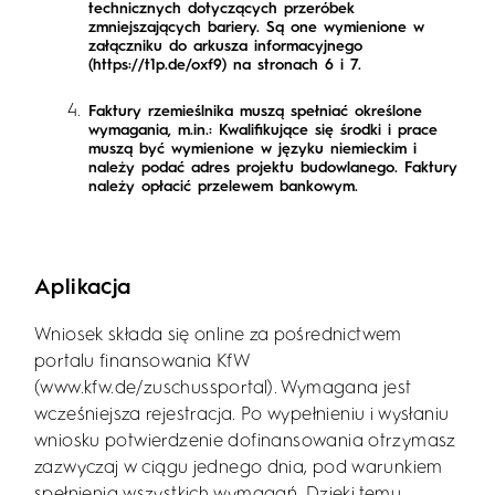
technicznych dotyczących przeróbek
zmniejszających bariery. Są one wymienione w
załączniku do arkusza informacyjnego
(https://t1p.de/oxf9) na stronach 6 i 7.
Faktury rzemieślnika muszą spełniać określone
wymagania, m.in.: Kwalifikujące się środki i prace
muszą być wymienione w języku niemieckim i
należy podać adres projektu budowlanego. Faktury
należy opłacić przelewem bankowym.
Aplikacja
Wniosek składa się online za pośrednictwem
portalu finansowania KfW
(www.kfw.de/zuschussportal). Wymagana jest
wcześniejsza rejestracja. Po wypełnieniu i wysłaniu
wniosku potwierdzenie dofinansowania otrzymasz
zazwyczaj w ciągu jednego dnia, pod warunkiem
spełnienia wszystkich wymagań. Dzięki temu