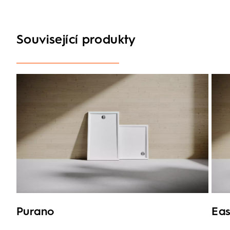
Související produkty
Purano
Eas