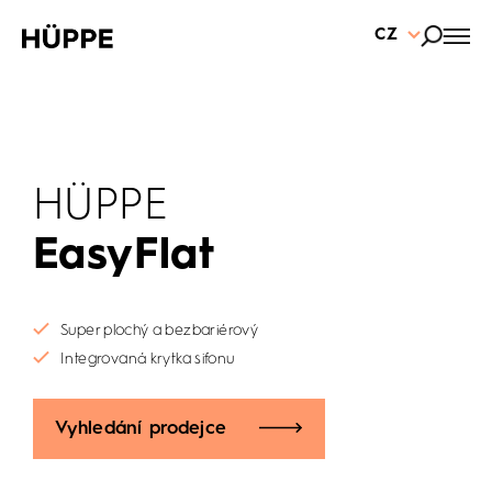
CZ
HÜPPE
EasyFlat
Super plochý a bezbariérový
Integrovaná krytka sifonu
Vyhledání prodejce