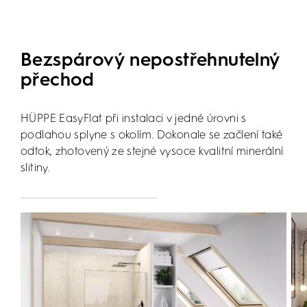
Bezspárový nepostřehnutelný
přechod
HÜPPE EasyFlat při instalaci v jedné úrovni s
podlahou splyne s okolím. Dokonale se začlení také
odtok, zhotovený ze stejné vysoce kvalitní minerální
slitiny.