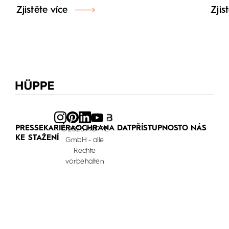
Zjistěte více
Zjis
PRESSE
KARIÉRA
OCHRANA DAT
PŘÍSTUPNOST
O NÁS
© 2026 HÜPPE
KE STAŽENÍ
GmbH - alle
Rechte
vorbehalten