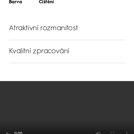
Barva
Čištění
Atraktivní rozmanitost
Kvalitní zpracování
Mnoho možností uspořádání
Stejně jako série EasyStep zaujme i EasyFlat