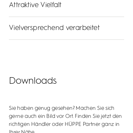
Attraktive Vielfalt
Vielversprechend verarbeitet
Downloads
Zahlreiche Gestaltungsmöglichkeiten
Ebenso wie die EasyStep begeistert auch die
Sie haben genug gesehen? Machen Sie sich
EasyFlat mit vielfältigen Gestaltungsmöglichkeiten.
gerne auch ein Bild vor Ort. Finden Sie jetzt den
Erlesene Qualität
Wählen Sie aus 32 verschiedenen Größen, 5 Farben
richtigen Händler oder HÜPPE Partner ganz in
und 2 Ablaufplatzierungen. Und das Ganze
Eine Dusche, die hält - lange, fest und warm? Und
Ihrer Nähe.