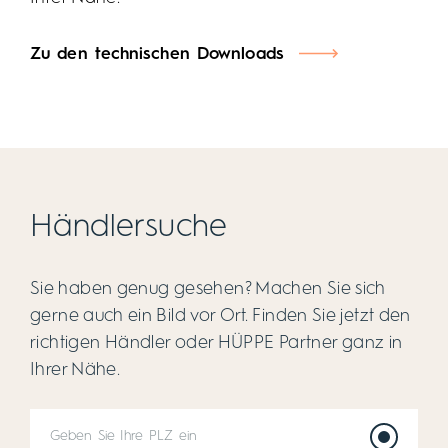
bodengleich eingebaut oder flach aufliegend mit
vor allem, was sie verspricht? Die EasyFlat ist dank
nur 30-40 mm Kantenhöhe.
ausgesuchter Natursteinmaterialien und
Zu den technischen Downloads
aufwändiger Verarbeitung wärmespeichernd,
schallmindernd und rutschhemmend (Klasse
C/PN24/R11). Und da sie obendrein fugenlos und
besonders pflegeleicht ist, können Sie sich auf eine
lange Lebensdauer freuen.
Händlersuche
Sie haben genug gesehen? Machen Sie sich
gerne auch ein Bild vor Ort. Finden Sie jetzt den
richtigen Händler oder HÜPPE Partner ganz in
Ihrer Nähe.