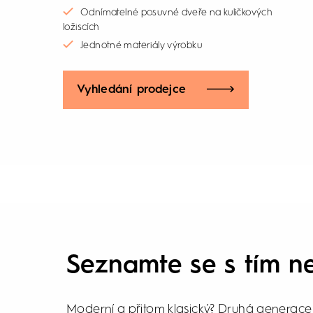
Odnímatelné posuvné dveře na kuličkových
ložiscích
Jednotné materiály výrobku
Vyhledání prodejce
Seznamte se s tím ne
Moderní a přitom klasický? Druhá generace
2 je k dispozici v matně stříbrném, vysoce 