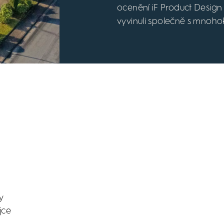
ocenění iF Product Design
vyvinuli společně s mnoh
ky
jce