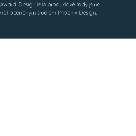
 Award. Design této produktové řady jsme
okrát oceněným studiem Phoenix Design.