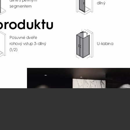
dílné s pevným
dílný
segmentem
produktu
Posuvné dveře
rohový vstup 3-dílný
U-kabina
(1/2)