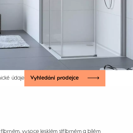
ické údaje
Vyhledání prodejce