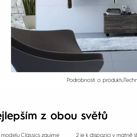
Podrobnosti o produktu
Techn
jlepším z obou světů
 modelu Classics zaujme
lesklém stříbrném a bílém