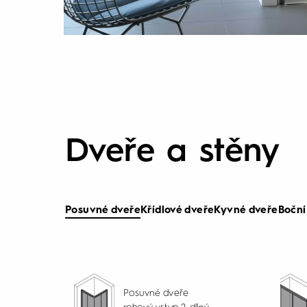
Dveře a stěny
Posuvné dveře
Křídlové dveře
Kyvné dveře
Boční
Posuvné dveře