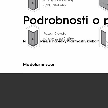
rohový vstup 2-dílný
(1/2) EasyEntry
Podrobnosti o 
Posuvné dveře
rohový vstup 3-dílný
Nejatraktivnější nabídky
Vlastnosti
Sklo
Barva
Modulární vzor
Vytříbená kvalita