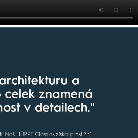
architekturu a
o celek znamená
nost v detailech."
í! Náš HÜPPE Classics získal prestižní