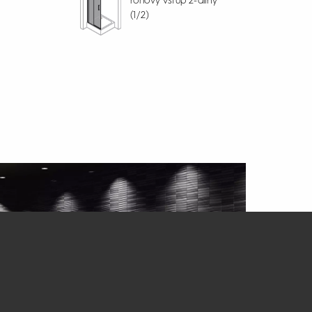
rohový vstup 2-dílný
(1/2)