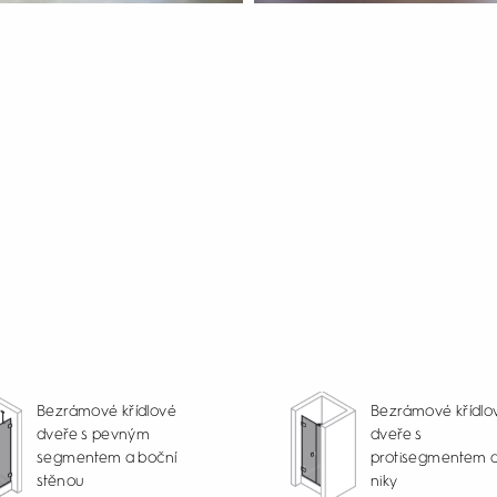
Bezrámové křídlové
Bezrámové křídlo
dveře s pevným
dveře s
segmentem a boční
protisegmentem 
stěnou
niky