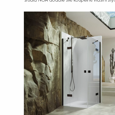
studia NOA dodáte své koupelně vlastní sty