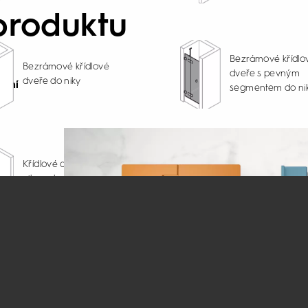
produktu
Bezrámové křídlo
Bezrámové křídlové
dveře s pevným
dveře do niky
tění
segmentem do ni
Křídlové dveře s
Křídlové dveře do
pevným segmen
niky nebo pro boční
pro rohový vstup
stěnu
(1/2)