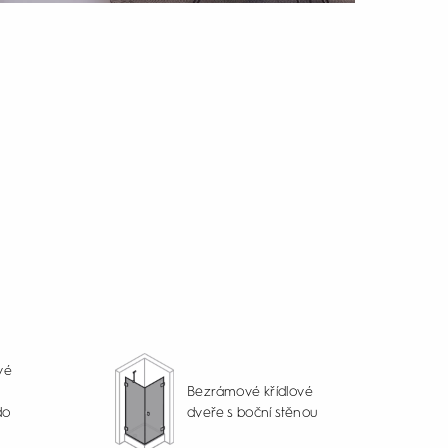
vé
Bezrámové křídlové
do
dveře s boční stěnou