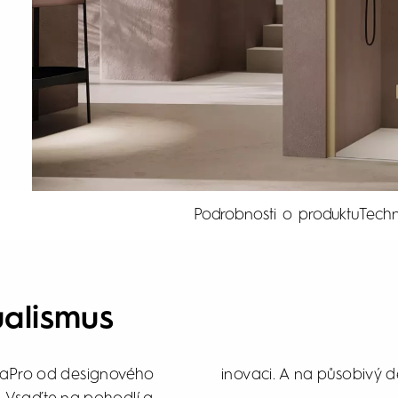
Podrobnosti o produktu
Techn
ualismus
lvaPro od designového
inovaci. A na působivý de