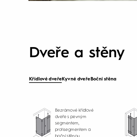
Dveře a stěny
Křídlové dveře
Kyvné dveře
Boční stěna
Bezrámové křídlové
dveře s pevným
segmentem,
protisegmentem a
boční stěnou