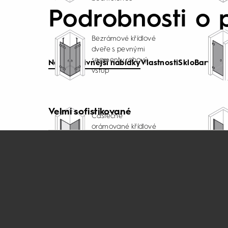
Podrobnosti o 
Bezrámové křídlové
dveře s pevnými
segmenty rohový
Nejatraktivnější nabídky
Vlastnosti
Sklo
Barva
Čiš
vstup
Velmi sofistikované
Částečně
orámované křídlové
dveře pro rohový
Bohatá pestrost
vstup (1/2)
Částečně
orámované křídlové
dveře s
protisegmentem do