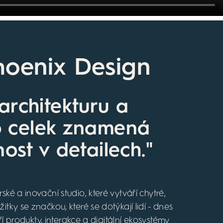
hoenix Design
architekturu a
o celek znamená
nost v detailech."
ké a inovační studio, které vytváří chytré,
tky se značkou, které se dotýkají lidí - dnes
ří produkty, interakce a digitální ekosystémy