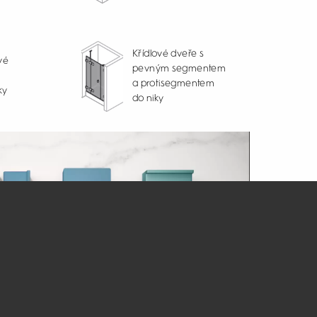
Křídlové dveře s
vé
pevným segmentem
a protisegmentem
ky
do niky
Částečně
orámované křídlové
tem
dveře s pevným
segmentem do niky
nebo pro boční stěnu