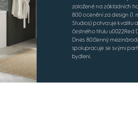
založené na základních ho
800 ocenění za design (1. 
Studios) potvrzuje kvalitu 
čestného titulu u0022Red 
Dnes 80členný mezinárodní
spolupracuje se svými par
bydlení.