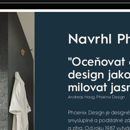
Navrhl P
"Oceňovat 
design jak
milovat jas
Andreas Haug, Phoenix Design
Phoenix Design je designérs
smysluplné a podstatné záži
a zítra. Od roku 1987 vytvá