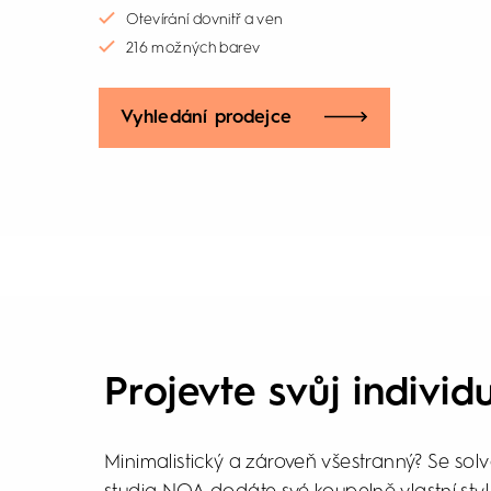
Otevírání dovnitř a ven
216 možných barev
Vyhledání prodejce
Projevte svůj individ
Minimalistický a zároveň všestranný? Se so