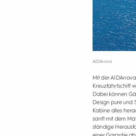
AIDAnova
Mit der AIDAnova 
Kreuzfahrtschiff 
Dabei können Gäs
Design pure und 
Kabine alles her
sanft mit dem Mat
ständige Herausfo
einer Garantie abs