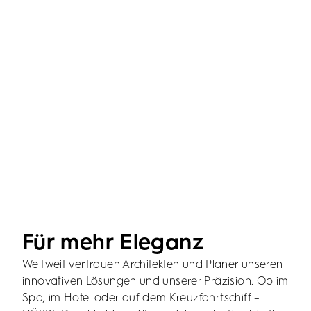
Händler finden
Händler finden
Produkte entdecken
Produkte entdecken
Produkte entdecken
Produkte entdecken
Händler finden
Händler finden
Händler finden
Händler finden
Für mehr Eleganz
Weltweit vertrauen Architekten und Planer unseren
innovativen Lösungen und unserer Präzision. Ob im
Spa, im Hotel oder auf dem Kreuzfahrtschiff –