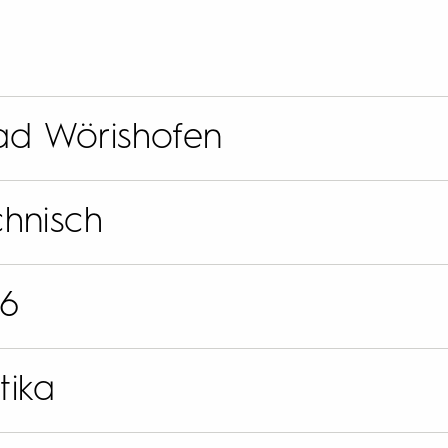
Bad Wörishofen
hnisch
26
tika