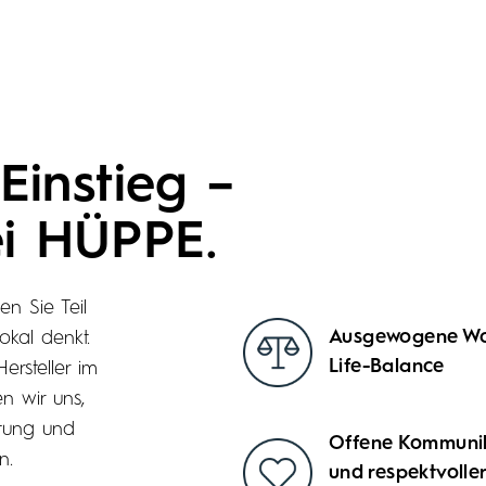
Einstieg –
ei HÜPPE.
n Sie Teil
Ausgewogene Wo
okal denkt.
Life-Balance
ersteller im
n wir uns,
rtung und
Offene Kommuni
n.
und respektvolle