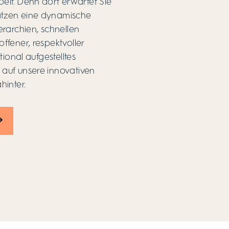
eit. Denn dort erwartet Sie
ätzen eine dynamische
erarchien, schnellen
fener, respektvoller
ional aufgestelltes
 auf unsere innovativen
hinter.