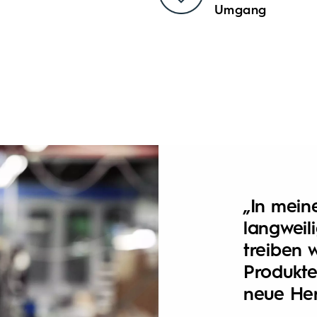
Umgang
„In meine
langweili
treiben 
Produkte
neue Her