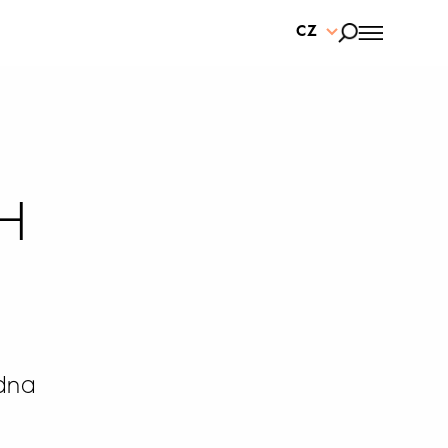
CZ
H
edna