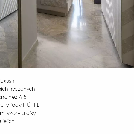
luxusní
dních hvězdných
éně než 415
prchy řady HÜPPE
mi vzory a díky
 jejich