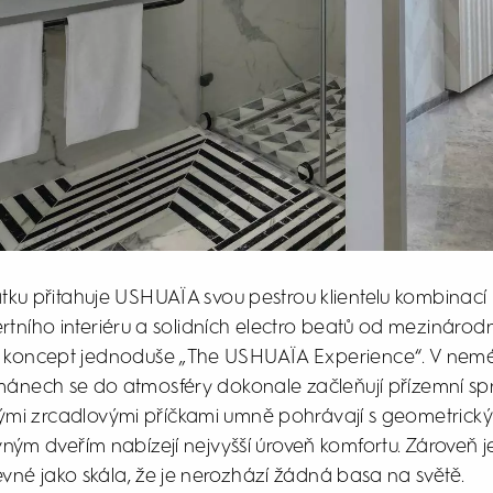
u přitahuje USHUAÏA svou pestrou klientelu kombinací 
ertního interiéru a solidních electro beatů od mezináro
j koncept jednoduše „The USHUAÏA Experience“. V nem
mánech se do atmosféry dokonale začleňují přízemní s
svými zrcadlovými příčkami umně pohrávají s geometrický
ným dveřím nabízejí nejvyšší úroveň komfortu. Zároveň je
vné jako skála, že je nerozhází žádná basa na světě.