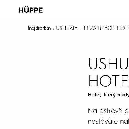
Inspiration
USHUAÏA – IBIZA BEACH HOT
USHU
HOTE
Hotel, který nikd
Na ostrově p
nestáváte n