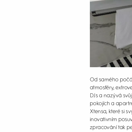
Od samého počátk
atmosféry, extrov
DJs a nazývá svů
pokojích a apart
Xtensa, které si 
inovativním posuv
zpracování tak pe