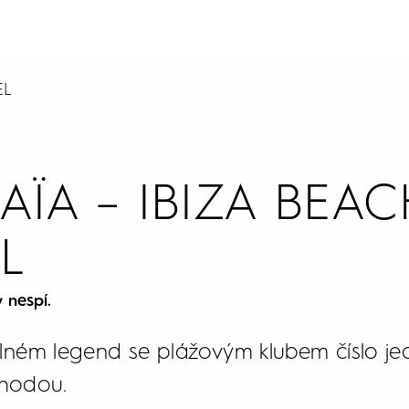
EL
AÏA – IBIZA BEAC
L
y nespí.
lném legend se plážovým klubem číslo j
áhodou.