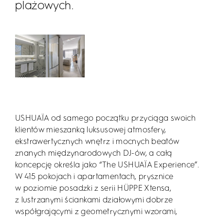
plażowych.
USHUAÏA od samego początku przyciąga swoich
klientów mieszanką luksusowej atmosfery,
ekstrawertycznych wnętrz i mocnych beatów
znanych międzynarodowych DJ-ów, a całą
koncepcję określa jako “The USHUAÏA Experience”.
W 415 pokojach i apartamentach, prysznice
w poziomie posadzki z serii HÜPPE Xtensa,
z lustrzanymi ściankami działowymi dobrze
współgrającymi z geometrycznymi wzorami,