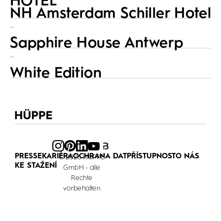
HOTEL
NH Amsterdam Schiller Hotel
…
Sapphire House Antwerp
…
White Edition
PRESSE
KARIÉRA
OCHRANA DAT
PŘÍSTUPNOST
O NÁS
© 2026 HÜPPE
KE STAŽENÍ
GmbH - alle
Rechte
vorbehalten