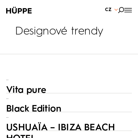
CZ
Designové trendy
…
Vita pure
…
Black Edition
…
USHUAÏA – IBIZA BEACH
…