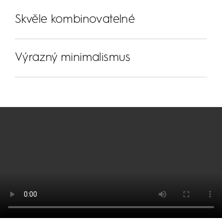
Skvěle kombinovatelné
Výrazný minimalismus
Kombinovatelnost v rámci série
Příslušenství Select+ a jeho stěnový profil lze
kombinovat se všemi bočními stěnami a mnoha
Minimalistický design
našimi řadami. Zrcadlo, vanička, suchý box nebo