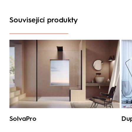
Související produkty
SolvaPro
Du