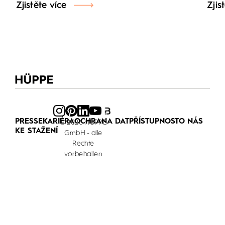
Zjistěte více
Zjis
PRESSE
KARIÉRA
OCHRANA DAT
PŘÍSTUPNOST
O NÁS
© 2026 HÜPPE
KE STAŽENÍ
GmbH - alle
Rechte
vorbehalten