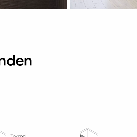
anden
Zijwand