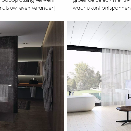
inloopoplossing verwent
lijft de douche de plek
 als uw leven verandert,
waar u kunt ontspannen. 