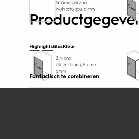
Ścianka boczna
wolnostojąca, 6 mm
Productgegeve
Highlights
Glas
Kleur
Zijwand
alleenstaand, Frame,
6mm
Fantastisch te combineren
Opvallend minimalisme