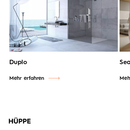
Duplo
Sea
Mehr erfahren
Meh