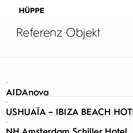
Referenz Objekt
…
AIDAnova
…
USHUAÏA – IBIZA BEACH HOT
…
NH Amsterdam Schiller Hotel