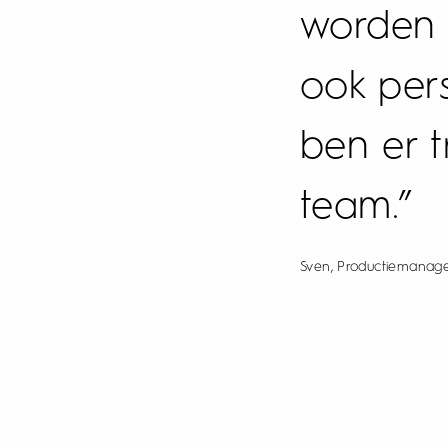
worden 
ook per
ben er t
team.”
Sven, Productiemanag