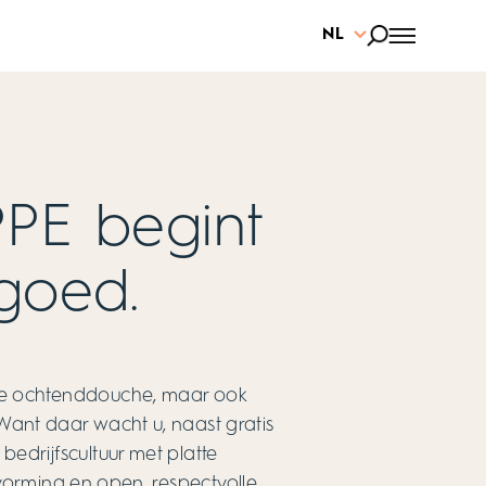
NL
PE begint
goed.
s de ochtenddouche, maar ook
ant daar wacht u, naast gratis
edrijfscultuur met platte
tvorming en open, respectvolle