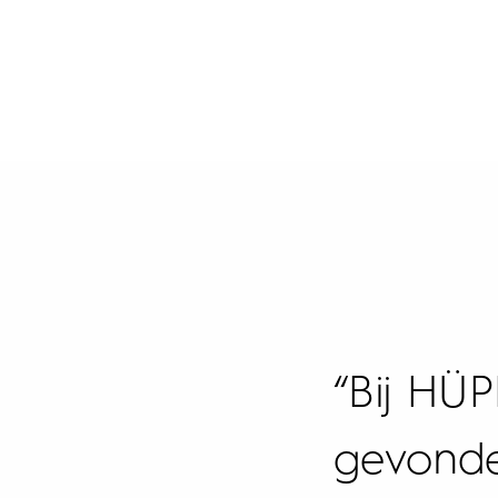
“Bij HÜP
gevonde