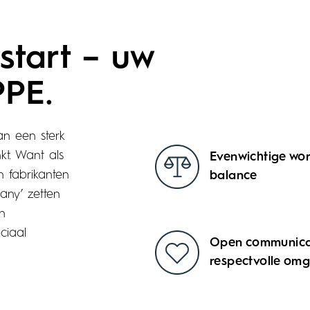
start – uw
PPE.
an een sterk
kt. Want als
Evenwichtige work
 fabrikanten
balance
ny’ zetten
n
ciaal
Open communica
respectvolle om