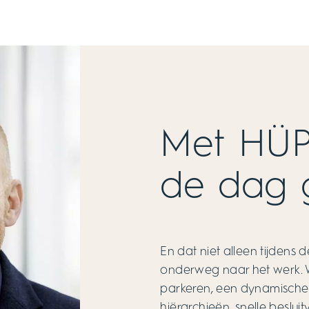
Met HÜP
de dag 
En dat niet alleen tijden
onderweg naar het werk. W
parkeren, een dynamische b
hiërarchieën, snelle beslui