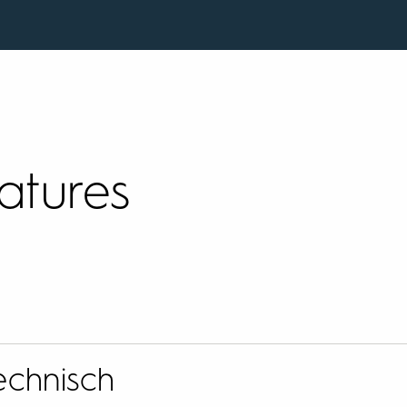
atures
echnisch