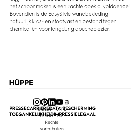
het schoonmaken is een zachte doek al voldoende!
Bovendien is de EasyStyle wandbekleding
natuurlijk kras- en stootvast en bestand tegen
chemicaliën voor langdurig doucheplezier.
PRESSE
CARRIÈRE
DATA BESCHERMING
© 2026 HÜPPE
TOEGANKELIJKHEID
IMPRESSIE
LEGAAL
GmbH - alle
Rechte
vorbehalten