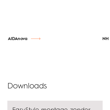
Inspiratie
AIDAnova
NH 