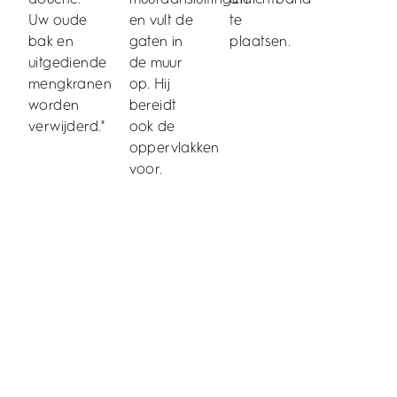
douche.
muuraansluitingen
afdichtband
het
Uw oude
en vult de
te
afdichten
bak en
gaten in
plaatsen.
van
uitgediende
de muur
randen e
mengkranen
op. Hij
voegen.
worden
bereidt
verwijderd."
ook de
oppervlakken
voor.