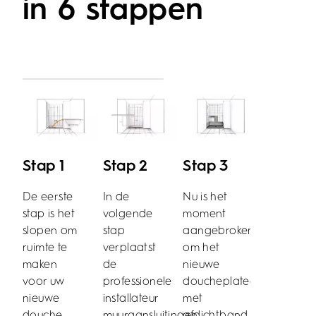
in 6 stappen
Stap 1
Stap 2
Stap 3
De eerste
In de
Nu is het
stap is het
volgende
moment
Stap 4
slopen om
stap
aangebroken
ruimte te
verplaatst
om het
Belangrijk
maken
de
nieuwe
voor een
voor uw
professionele
doucheplateau
droge
nieuwe
installateur
met
badkamer