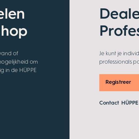
elen
Deale
Shop
Profe
wand of
Je kunt je indiv
mogelijkheid om
professionals po
ig in de HÜPPE
Registreer
Contact HÜPPE