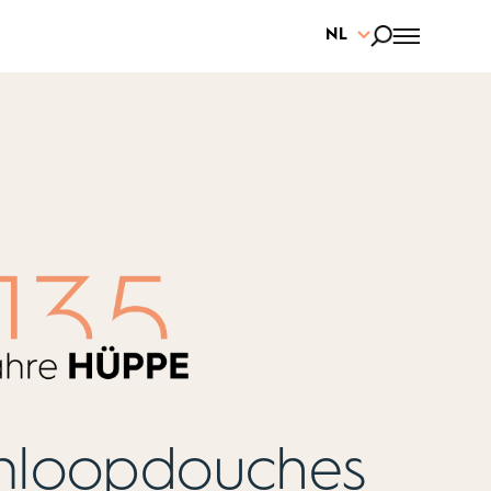
NL
Inloopdouches