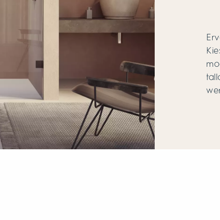
Erv
Kie
moo
tal
wen