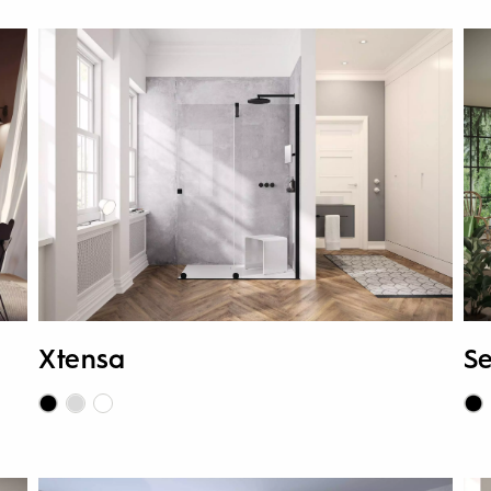
Xtensa
Se