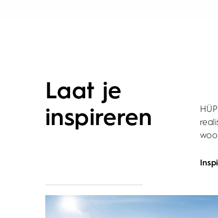
Laat je
HÜPP
inspireren
real
woon
Inspi