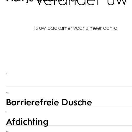
Verander uw 
Is uw badkamer voor u meer dan a
…
…
Barrierefreie Dusche
…
Afdichting
…