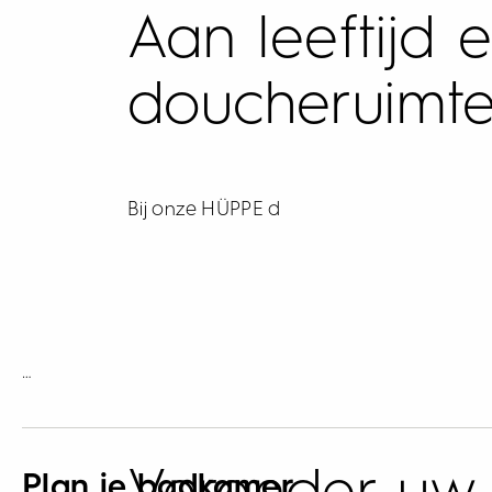
Aan leeftijd
doucheruimte
Bij onze HÜPPE d
…
Plan je badkamer