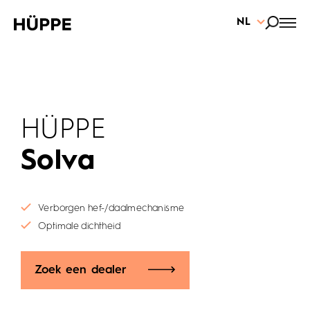
NL
HÜPPE
Solva
Verborgen hef-/daalmechanisme
Optimale dichtheid
Zoek een dealer