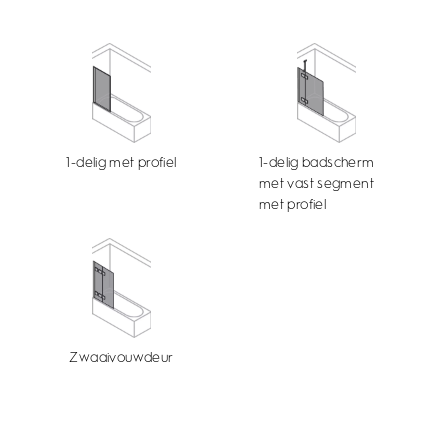
1-delig met profiel
1-delig badscherm
met vast segment
met profiel
Zwaaivouwdeur