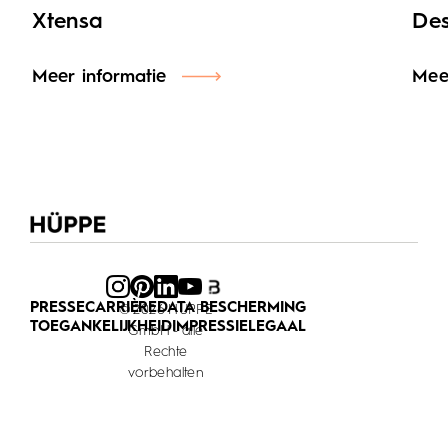
Des
Xtensa
Mee
Meer informatie
PRESSE
CARRIÈRE
DATA BESCHERMING
© 2026 HÜPPE
TOEGANKELIJKHEID
IMPRESSIE
LEGAAL
GmbH - alle
Rechte
vorbehalten