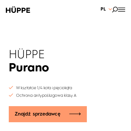
PL
HÜPPE
Purano
W kształcie 1/4 koła i pięciokąta
Ochrona antypoślizgowa klasy A
Znajdź sprzedawcę