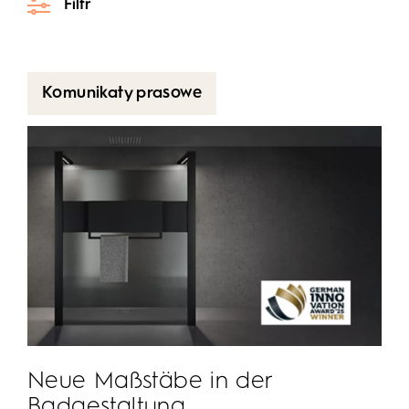
Filtr
Komunikaty prasowe
Komunikaty prasowe
Nagrody i wyróżnienia
Produkty
Wydarzenia
Zespół i inicjatywy
Neue Maßstäbe in der
Badgestaltung