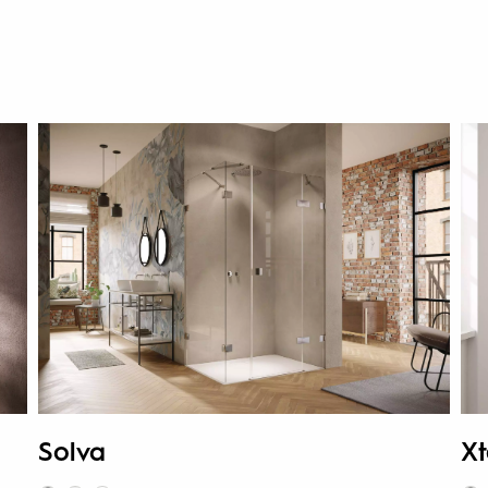
Solva
Xt