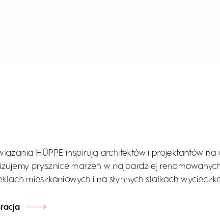
iązania HÜPPE inspirują architektów i projektantów na 
izujemy prysznice marzeń w najbardziej renomowanych
ektach mieszkaniowych i na słynnych statkach wycieczk
iracja