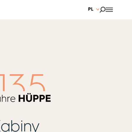
PL
abiny