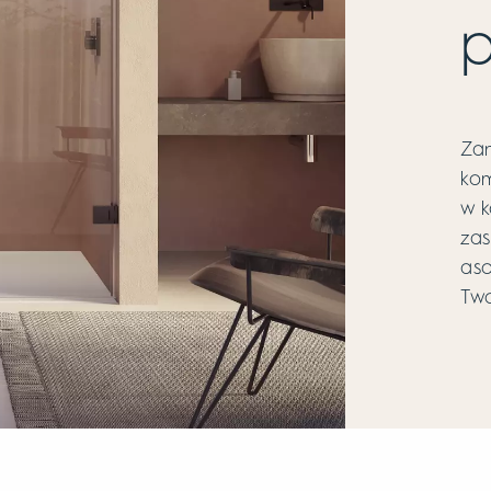
p
Zan
kom
w k
zas
aso
Two