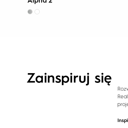
Alpha 2
Zainspiruj się
Rozw
Real
proj
Insp