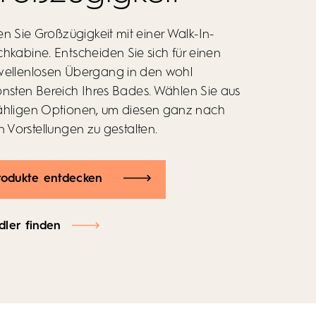
n Sie Großzügigkeit mit einer Walk-In-
ler finden
hkabine. Entscheiden Sie sich für einen
rodukte entdecken
wellenlosen Übergang in den wohl
nsten Bereich Ihres Bades. Wählen Sie aus
ähligen Optionen, um diesen ganz nach
ler finden
n Vorstellungen zu gestalten.
rodukte entdecken
rodukte entdecken
rodukte entdecken
rodukte entdecken
ler finden
ler finden
ler finden
ler finden