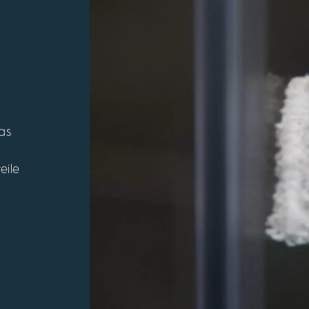
as
eile