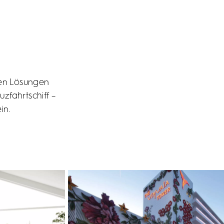
ven Lösungen
zfahrtschiff –
in.