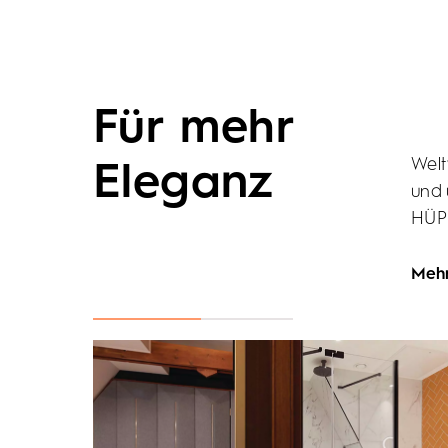
Für mehr
Welt
Eleganz
und 
HÜPP
Mehr