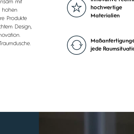
insam mit
hochwertige
n hohen
Materialien
re Produkte
htem Design,
novation.
Maßanfertigunge
 Traumdusche.
jede Raumsituati