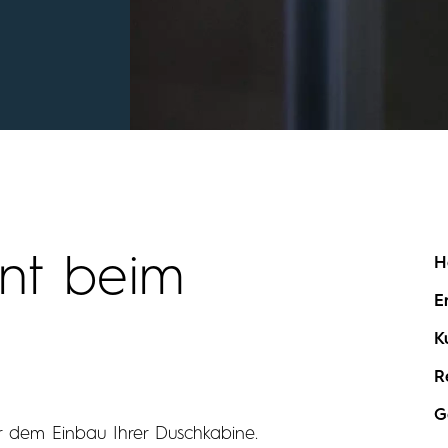
nt beim
H
E
K
R
G
r dem Einbau Ihrer Duschkabine.