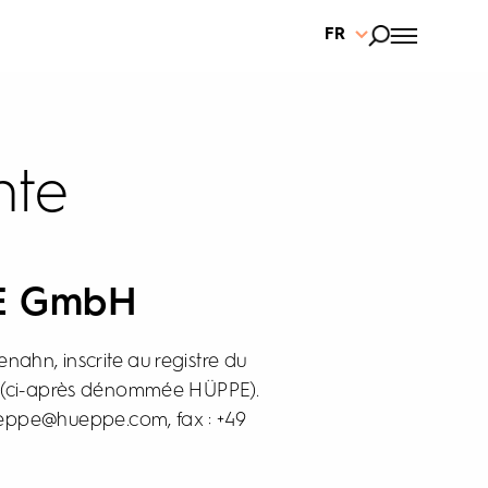
FR
nte
PE GmbH
ahn, inscrite au registre du
 (ci-après dénommée HÜPPE).
 hueppe@hueppe.com, fax : +49