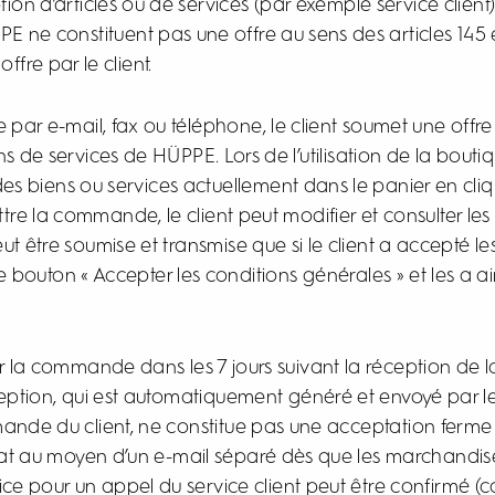
tion d’articles ou de services (par exemple service clien
E ne constituent pas une offre au sens des articles 145 
ffre par le client.
ar e-mail, fax ou téléphone, le client soumet une offre
de services de HÜPPE. Lors de l’utilisation de la boutiqu
 biens ou services actuellement dans le panier en cliqu
tre la commande, le client peut modifier et consulter l
ut être soumise et transmise que si le client a accepté l
le bouton « Accepter les conditions générales » et les a ai
er la commande dans les 7 jours suivant la réception 
ception, qui est automatiquement généré et envoyé par
ande du client, ne constitue pas une acceptation ferme
at au moyen d’un e-mail séparé dès que les marchandises 
rvice pour un appel du service client peut être confirmé