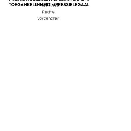
© 2026 HÜPPE
TOEGANKELIJKHEID
IMPRESSIE
LEGAAL
GmbH - alle
Rechte
vorbehalten