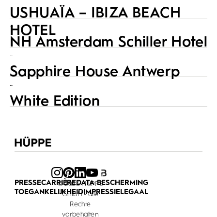
USHUAÏA – IBIZA BEACH
…
HOTEL
NH Amsterdam Schiller Hotel
…
Sapphire House Antwerp
…
White Edition
PRESSE
CARRIÈRE
DATA BESCHERMING
© 2026 HÜPPE
TOEGANKELIJKHEID
IMPRESSIE
LEGAAL
GmbH - alle
Rechte
vorbehalten