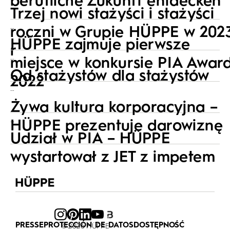
berufliche Zukunft entdecken
Trzej nowi stażyści i stażyści
…
roczni w Grupie HÜPPE w 202
HÜPPE zajmuje pierwsze
r
…
miejsce w konkursie PIA Awar
Od stażystów dla stażystów
2022
…
Żywa kultura korporacyjna –
…
HÜPPE prezentuje darowiznę
Udział w PIA – HÜPPE
wystartował z JET z impetem
PRESSE
PROTECCIÓN DE DATOS
DOSTĘPNOŚĆ
© 2026 HÜPPE