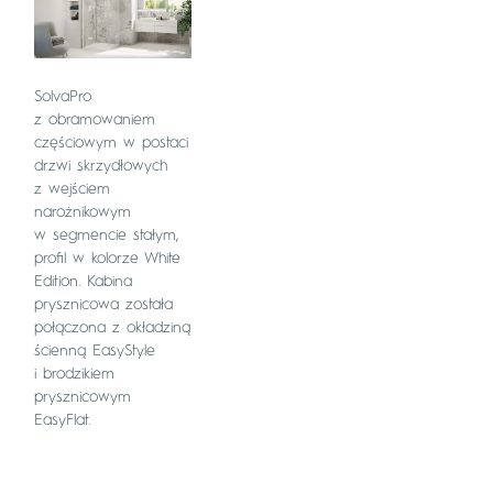
SolvaPro
z obramowaniem
częściowym w postaci
drzwi skrzydłowych
z wejściem
narożnikowym
w segmencie stałym,
profil w kolorze White
Edition. Kabina
prysznicowa została
połączona z okładziną
ścienną EasyStyle
i brodzikiem
prysznicowym
EasyFlat.