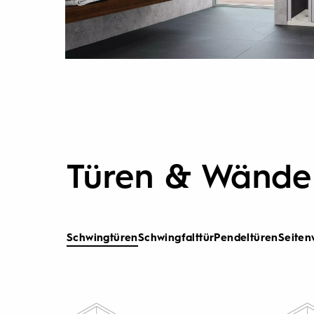
Türen & Wände
Schwingtüren
Schwingfalttür
Pendeltüren
Seite