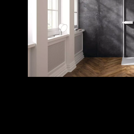
Edle Glastür
Eine Glastür, die zu schweben scheint? Mit 
Scharnieren möglich! Der integrierte Heb
und Dichtung. Besonders edel und pflegelei
fühlbare Kante in 6 mm starkes Glas eingefas