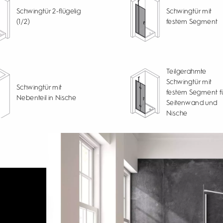
Schwingtür 2-flügelig
Schwingtür mit
(1/2)
festem Segment
Teilgerahmte
Schwingtür mit
Schwingtür mit
festem Segment f
Nebenteil in Nische
Seitenwand und
Nische