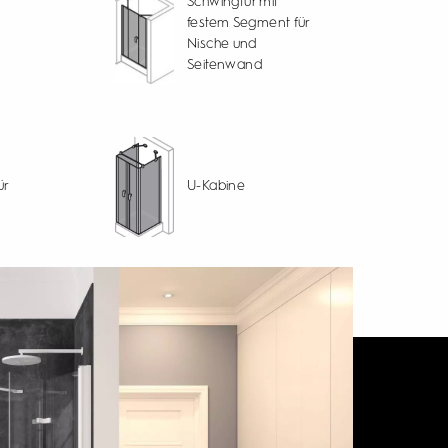
Schwingtür mit
festem Segment für
Nische und
Seitenwand
ür
U-Kabine