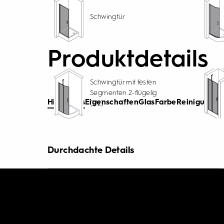
Schwingtür
Produktdetails
Schwingtür mit festen
Segmenten 2-flügelig
Highlights
Eigenschaften
Glas
Farbe
Reinigung
(1/2)
Durchdachte Details
Wunderbar wandelbar