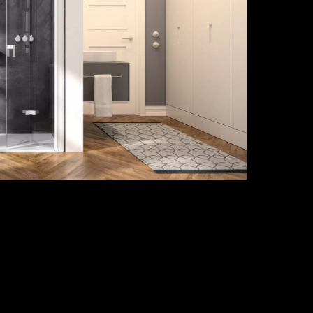
unseren aufwändig verarbeiteten
esenkmechanismus schont außerdem Fliesen
cht: Die rahmenlosen Elemente, die ohne
st sind.