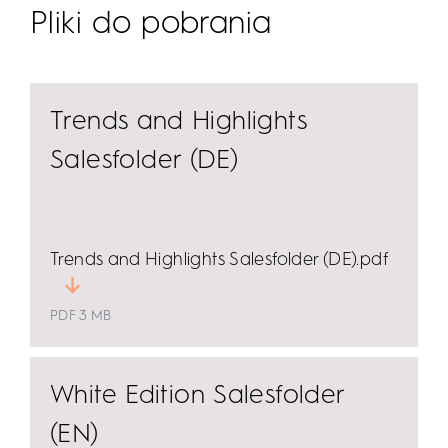
Prostokątna lub okrągła na zamówienie. Ponad 50
Pliki do pobrania
wyczuwalnej krawędzi.
wariantów modeli czeka na Twoją inwencję.
Trends and Highlights
Salesfolder (DE)
Trends and Highlights Salesfolder (DE).pdf
PDF 3 MB
White Edition Salesfolder
(EN)