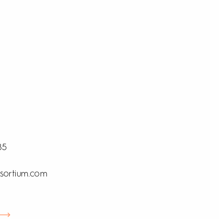
85
sortium.com