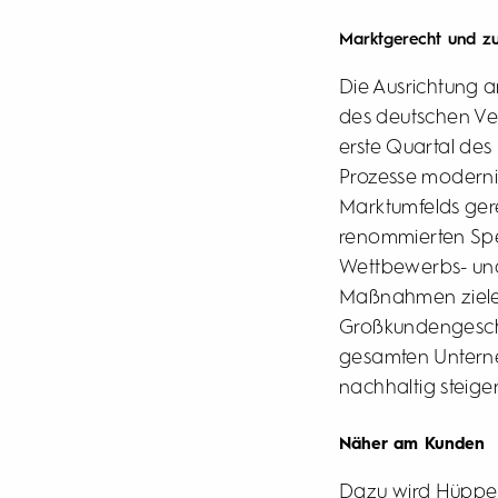
Marktgerecht und zu
Die Ausrichtung a
des deutschen Ve
erste Quartal des
Prozesse modernis
Marktumfelds gere
renommierten Spez
Wettbewerbs- und 
Maßnahmen zielen
Großkundengeschä
gesamten Unterne
nachhaltig steige
Näher am Kunden
Dazu wird Hüppe 