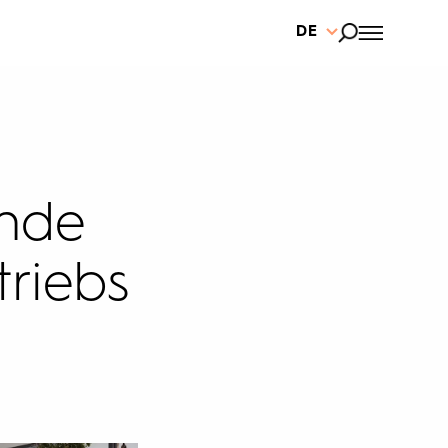
DE
ende
triebs