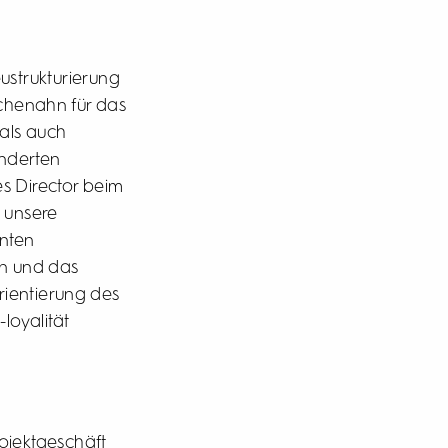
ustrukturierung
chenahn für das
 als auch
änderten
es Director beim
m unsere
anten
en und das
ientierung des
loyalität
ojektgeschäft