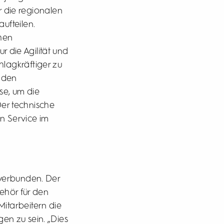
 die regionalen
ufteilen.
chen
r die Agilität und
lagkräftiger zu
 den
se, um die
Der technische
en Service im
 verbunden. Der
hör für den
Mitarbeitern die
en zu sein. „Dies