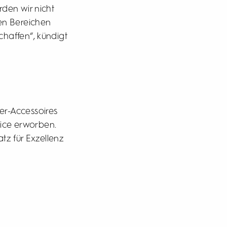
rden wir nicht
en Bereichen
haffen“, kündigt
r-Accessoires
vice erworben.
tz für Exzellenz