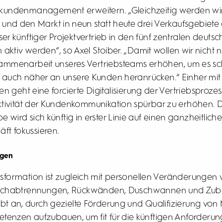
lkundenmanagement erweitern. „Gleichzeitig werden wir
 und den Markt in neun statt heute drei Verkaufsgebiete a
r künftiger Projektvertrieb in den fünf zentralen deuts
ktiv werden“, so Axel Stoiber. „Damit wollen wir nicht nu
sammenarbeit unseres Vertriebsteams erhöhen, um es sch
auch näher an unsere Kunden heranrücken.“ Einher mit
n geht eine forcierte Digitalisierung der Vertriebsprozes
ektivität der Kundenkommunikation spürbar zu erhöhen. 
 wird sich künftig in erster Linie auf einen ganzheitlich
ft fokussieren.
ngen
sformation ist zugleich mit personellen Veränderungen
Duschabtrennungen, Rückwänden, Duschwannen und Zube
bt an, durch gezielte Förderung und Qualifizierung von 
enzen aufzubauen, um fit für die künftigen Anforderung