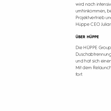
wird nach intensi
umhinkommen, bes
Projektvertrieb u
Hüppe CEO Julia
ÜBER HÜPPE
Die HÜPPE Group i
Duschabtrennung
und hat sich eine
Mit dem Relaunch 
fort.