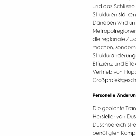
und das Schlüsse
Strukturen stärken
Daneben wird unse
Metropolregionen a
die regionale Zu
machen, sondern 
Strukturänderunge
Effizienz und Eff
Vertrieb von Hüppe
Großprojektgeschä
Personelle Änderu
Die geplante Tran
Hersteller von 
Duschbereich stre
benötigten Kompet