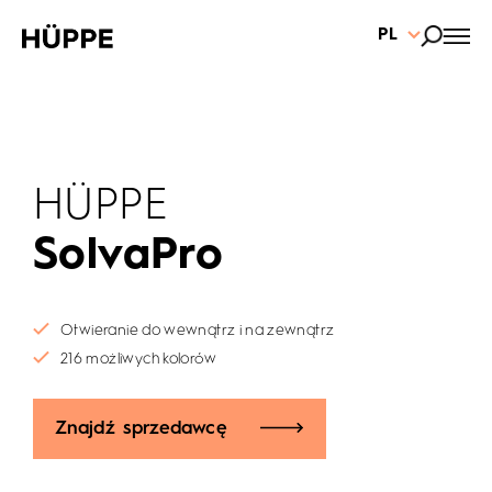
PL
HÜPPE
SolvaPro
Otwieranie do wewnątrz i na zewnątrz
216 możliwych kolorów
Znajdź sprzedawcę