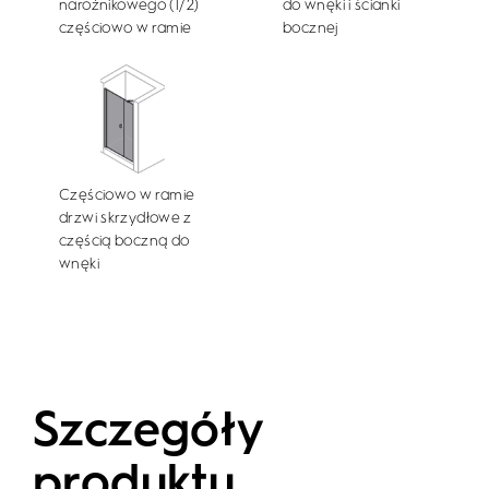
narożnikowego (1/2)
do wnęki i ścianki
częściowo w ramie
bocznej
Częściowo w ramie
drzwi skrzydłowe z
częścią boczną do
wnęki
Szczegóły
produktu