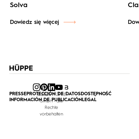
Solva
Cla
Dowiedz się więcej
Dowi
PRESSE
PROTECCIÓN DE DATOS
DOSTĘPNOŚĆ
© 2026 HÜPPE
INFORMACIÓN DE PUBLICACIÓN
LEGAL
GmbH - alle
Rechte
vorbehalten