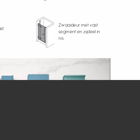
Zwaaideur met vast
st
segment en zijdeel in
nis
st
Zwaaideur met vast
segment voor
et
zijwand en nis met
profiel