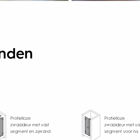
anden
Profielloze
Profielloze
zwaaideur met vast
zwaaideur met va
segment en zijwand
segment voor nis