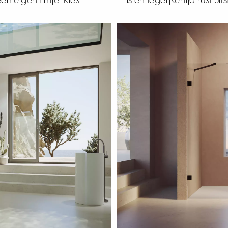
 eigen tintje. Kies
is en tegelijkertijd rust uits