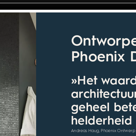
Ontworp
Phoenix 
»Het waar
architectuu
geheel bet
helderheid 
Andreas Haug, Phoenix Ontwerp