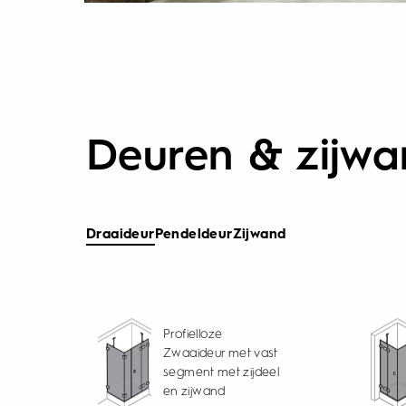
Deuren & zijw
Draaideur
Pendeldeur
Zijwand
Profielloze
Zwaaideur met vast
segment met zijdeel
en zijwand