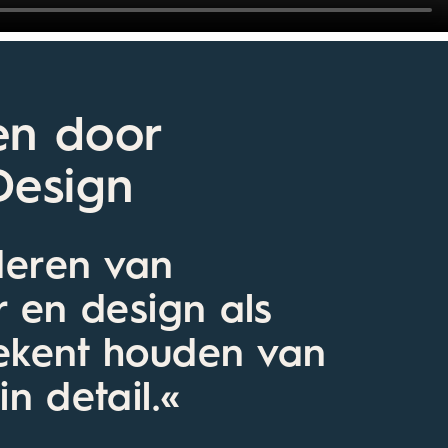
en door
Design
deren van
r en design als
ekent houden van
in detail.«