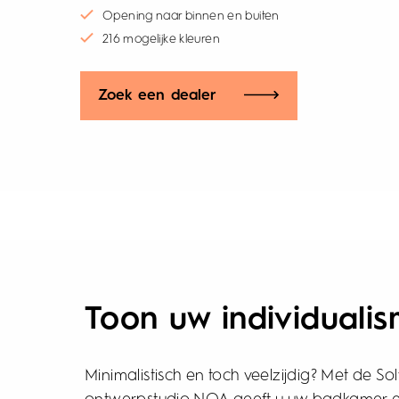
Opening naar binnen en buiten
216 mogelijke kleuren
Zoek een dealer
Toon uw individuali
Minimalistisch en toch veelzijdig? Met de S
daarbij voor comfort en innovatie. En voor een design