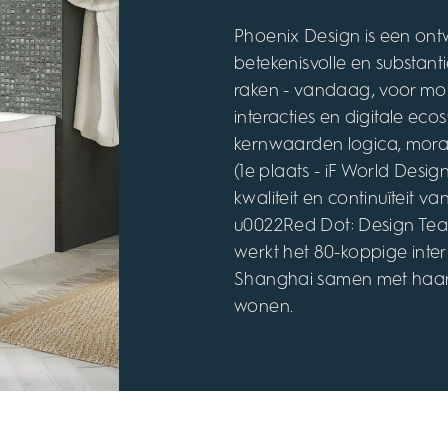
Phoenix Design is een ontw
betekenisvolle en substan
raken - vandaag, voor mo
interacties en digitale e
kernwaarden logica, moral
(1e plaats - iF World Desi
kwaliteit en continuïteit v
u0022Red Dot: Design Tea
werkt het 80-koppige inte
Shanghai samen met haar 
wonen.