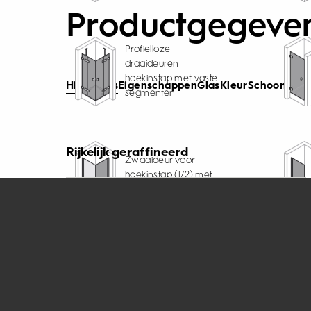
Productgegeve
Profielloze
draaideuren
hoekinstap met vaste
Highlights
Eigenschappen
Glas
Kleur
Schoonmak
segmenten
Rijkelijk geraffineerd
Zwaaideur voor
hoekinstap (1/2) met
profiel
Vol geluid
Zwaaideur met
zijdeel in nis met
profiel