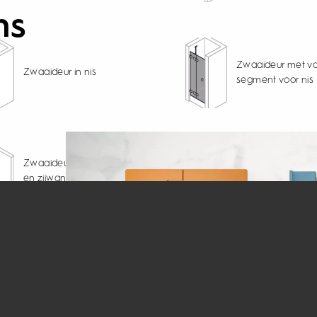
ns
Zwaaideur met va
Zwaaideur in nis
segment voor nis
en
Zwaaideur met va
Zwaaideur voor nis
segment voor
en zijwand met
hoekinstap (1/2) m
profiel
profiel