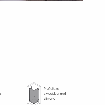
Profielloze
st
zwaaideur met
zijwand